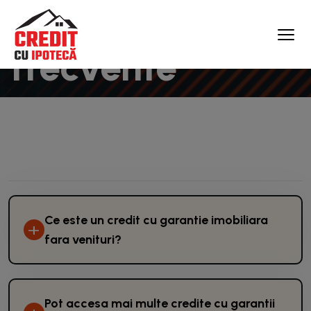
Intrebari
frecvente
Acasă
Intrebari frecvente
Ce este un credit cu garantie imobiliara
+
fara venituri?
Pot accesa mai multe credite cu garantii