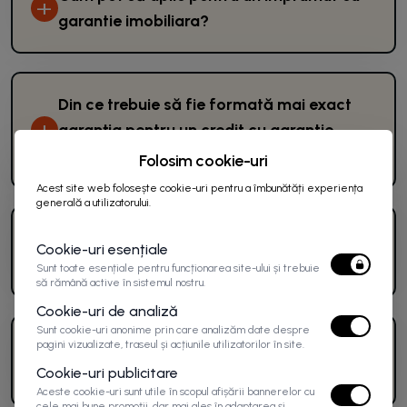
+
garantie imobiliara?
Din ce trebuie să fie formată mai exact
+
garanția pentru un credit cu garantie
imobiliara?
Folosim cookie-uri
Acest site web folosește cookie-uri pentru a îmbunătăți experiența
generală a utilizatorului.
Pot înlocui creditul ipotecar cu împrumutul
+
Cookie-uri esențiale
cu garanție imobiliară?
Sunt toate esențiale pentru funcționarea site-ului și trebuie
să rămână active în sistemul nostru.
Cookie-uri de analiză
Sunt cookie-uri anonime prin care analizăm date despre
pagini vizualizate, traseul și acțiunile utilizatorilor în site.
Care este valoarea maximă pe care o pot
+
obține?
Cookie-uri publicitare
Aceste cookie-uri sunt utile în scopul afișării bannerelor cu
cele mai bune promoții, dar mai ales în adaptarea și