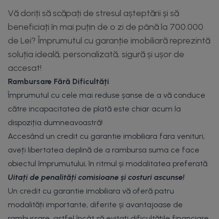
Vă doriți să scăpați de stresul așteptării și să
beneficiați în mai puțin de o zi de până la 700.000
de Lei? Împrumutul cu garanție imobiliară reprezintă
soluția ideală, personalizată, sigură și ușor de
accesat!
Rambursare Fără Dificultăți
Împrumutul cu cele mai reduse șanse de a vă conduce
către incapacitatea de plată este chiar acum la
dispoziția dumneavoastră!
Accesând un credit cu garantie imobiliara fara venituri,
aveți libertatea deplină de a rambursa suma ce face
obiectul împrumutului, în ritmul și modalitatea preferată.
Uitați de penalități comisioane și costuri ascunse!
Un credit cu garantie imobiliara vă oferă patru
modalități importante, diferite și avantajoase de
rambursare, astfel încât să evitați dificultățile financiare