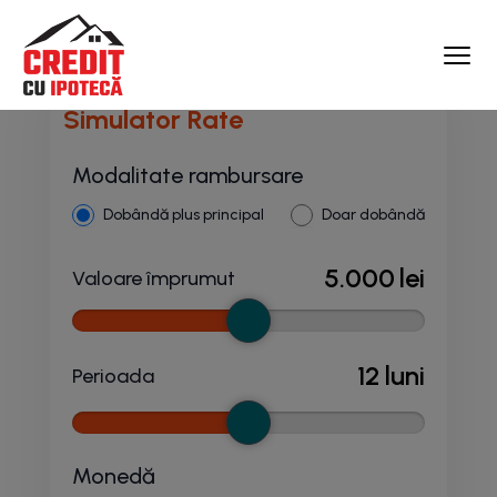
Simulator Rate
Modalitate rambursare
Dobândă plus principal
Doar dobândă
5.000
lei
Valoare împrumut
12
luni
Perioada
Monedă