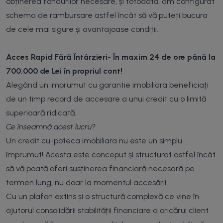
obținerea fondurilor necesare, și totodată, am configurat
schema de rambursare astfel încât să vă puteți bucura
de cele mai sigure și avantajoase condiții.
Acces Rapid Fără Întârzieri- În maxim 24 de ore până la
700.000 de Lei în propriul cont!
Alegând un imprumut cu garantie imobiliara beneficiați
de un timp record de accesare a unui credit cu o limită
superioară ridicată.
Ce înseamnă acest lucru?
Un credit cu ipoteca imobiliara nu este un simplu
împrumut! Acesta este conceput și structurat astfel încât
să vă poată oferi susținerea financiară necesară pe
termen lung, nu doar la momentul accesării.
Cu un plafon extins și o structură complexă ce vine în
ajutorul consolidării stabilității financiare a oricărui client