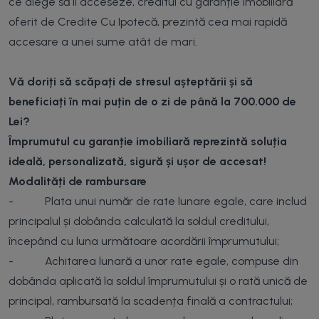
ce alege să îl acceseze, creditul cu garanție imobiliară
oferit de Credite Cu Ipotecă, prezintă cea mai rapidă
accesare a unei sume atât de mari.
Vă doriți să scăpați de stresul așteptării și să
beneficiați în mai puțin de o zi de până la 700.000 de
Lei?
Împrumutul cu garanție imobiliară reprezintă soluția
ideală, personalizată, sigură și ușor de accesat!
Modalități de rambursare
- Plata unui număr de rate lunare egale, care includ
principalul și dobânda calculată la soldul creditului,
începând cu luna următoare acordării împrumutului;
- Achitarea lunară a unor rate egale, compuse din
dobânda aplicată la soldul împrumutului și o rată unică de
principal, rambursată la scadența finală a contractului;