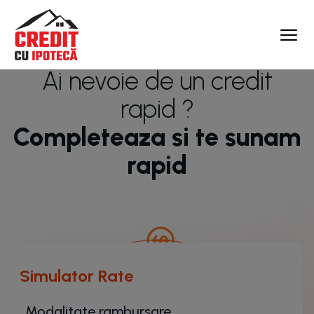
Ai nevoie de un credit
rapid ?
Completeaza si te sunam
rapid
Simulator Rate
Modalitate rambursare