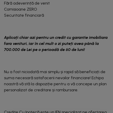
Fără adeverință de venit
Comisioane ZERO
Securitate financiară
Aplicați chiar azi pentru un credit cu garantie imobiliara
fara venituri, iar în cel mult o zi puteți avea până la
700.000 de Lei pe o perioadă de 60 de luni!
Nu a fost niciodată mai simplu și rapid să beneficiați de
suma necesară satisfacerii nevoilor financiare! Echipa
noastră vă stă la dispoziție pentru a vă concepe un plan
personalizat de creditare și rambursare.
Credite Cu Ipotecă este un IFN specializat pe ofertarea